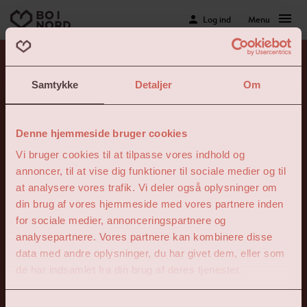
Log ind
Menu
Skift kodeord
Samtykke
Detaljer
Om
Du kunne ikke logges ind for at ændre dit password. Måske
Denne hjemmeside bruger cookies
er der gået mere end 20 minutter siden du fik linket
tilsendt?
Vi bruger cookies til at tilpasse vores indhold og
annoncer, til at vise dig funktioner til sociale medier og til
Gå til
tilsend-adgangskode
at analysere vores trafik. Vi deler også oplysninger om
din brug af vores hjemmeside med vores partnere inden
for sociale medier, annonceringspartnere og
analysepartnere. Vores partnere kan kombinere disse
data med andre oplysninger, du har givet dem, eller som
de har indsamlet fra din brug af deres tjenester.