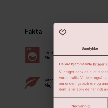
Fakta
Samtykke
Fællesfaciliteter
Nej
Denne hjemmeside bruger c
Vi bruger cookies til at tilpas
vores trafik. Vi deler også 
Altan/have
annonceringspartnere og anal
Nej
dem, eller som de har indsaml
Samtykkevalg
Nødvendig