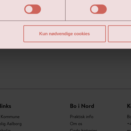
Kun nødvendige cookies
links
Bo i Nord
K
g Kommune
Praktisk info
Bo
lig Aalborg
Om os
+4
bolig
Gode historier
m