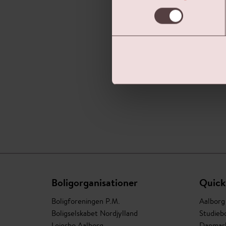
Boligorganisationer
Quick
Boligforeningen P.M.
Aalbor
Boligselskabet Nordjylland
Studiebo
Lejerbo Aalborg
Danmark