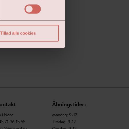
Tillad alle cookies
ontakt
Åbningstider:
 i Nord
Mandag: 9-12
5 71 96 15 55
Tirsdag: 9-12
ail@boinord.dk
Onsdag: 9-12