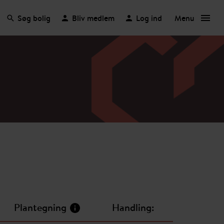
Søg bolig
Bliv medlem
Log ind
Menu
Plantegning
Handling: